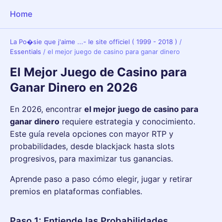
Home
La Po�sie que j'aime ...- le site officiel ( 1999 - 2018 )
/
Essentials
/
el mejor juego de casino para ganar dinero
El Mejor Juego de Casino para
Ganar Dinero en 2026
En 2026, encontrar
el mejor juego de casino para
ganar dinero
requiere estrategia y conocimiento.
Este guía revela opciones con mayor RTP y
probabilidades, desde blackjack hasta slots
progresivos, para maximizar tus ganancias.
Aprende paso a paso cómo elegir, jugar y retirar
premios en plataformas confiables.
Paso 1: Entiende las Probabilidades