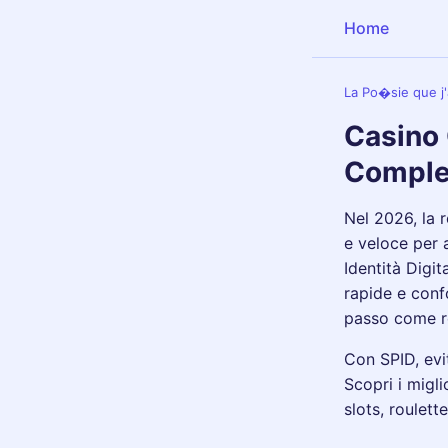
Home
La Po�sie que j'a
Casino 
Comple
Nel 2026, la 
e veloce per a
Identità Digit
rapide e conf
passo come re
Con SPID, evi
Scopri i migli
slots, roulett