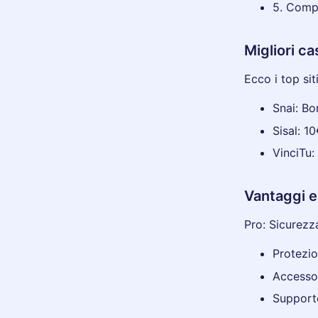
5. Compl
Migliori c
Ecco i top sit
Snai: B
Sisal: 1
VinciTu:
Vantaggi e
Pro: Sicurezz
Protezio
Accesso
Supporto