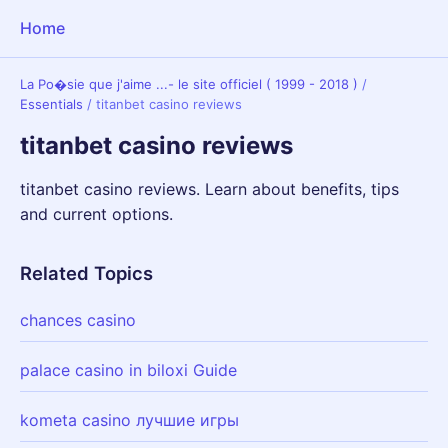
Home
La Po�sie que j'aime ...- le site officiel ( 1999 - 2018 )
/
Essentials
/
titanbet casino reviews
titanbet casino reviews
titanbet casino reviews. Learn about benefits, tips
and current options.
Related Topics
chances casino
palace casino in biloxi Guide
kometa casino лучшие игры