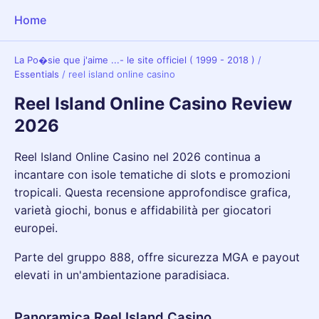
Home
La Po�sie que j'aime ...- le site officiel ( 1999 - 2018 )
/
Essentials
/
reel island online casino
Reel Island Online Casino Review
2026
Reel Island Online Casino nel 2026 continua a
incantare con isole tematiche di slots e promozioni
tropicali. Questa recensione approfondisce grafica,
varietà giochi, bonus e affidabilità per giocatori
europei.
Parte del gruppo 888, offre sicurezza MGA e payout
elevati in un'ambientazione paradisiaca.
Panoramica Reel Island Casino