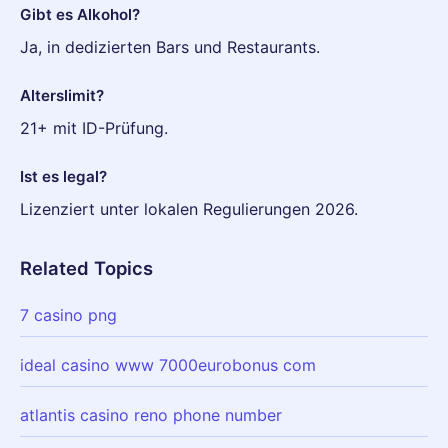
Gibt es Alkohol?
Ja, in dedizierten Bars und Restaurants.
Alterslimit?
21+ mit ID-Prüfung.
Ist es legal?
Lizenziert unter lokalen Regulierungen 2026.
Related Topics
7 casino png
ideal casino www 7000eurobonus com
atlantis casino reno phone number