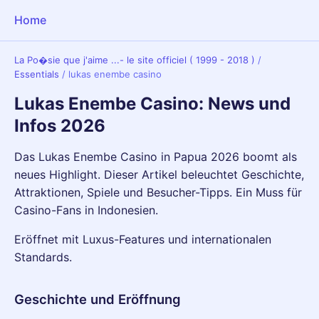
Home
La Po�sie que j'aime ...- le site officiel ( 1999 - 2018 )
/
Essentials
/
lukas enembe casino
Lukas Enembe Casino: News und
Infos 2026
Das Lukas Enembe Casino in Papua 2026 boomt als
neues Highlight. Dieser Artikel beleuchtet Geschichte,
Attraktionen, Spiele und Besucher-Tipps. Ein Muss für
Casino-Fans in Indonesien.
Eröffnet mit Luxus-Features und internationalen
Standards.
Geschichte und Eröffnung