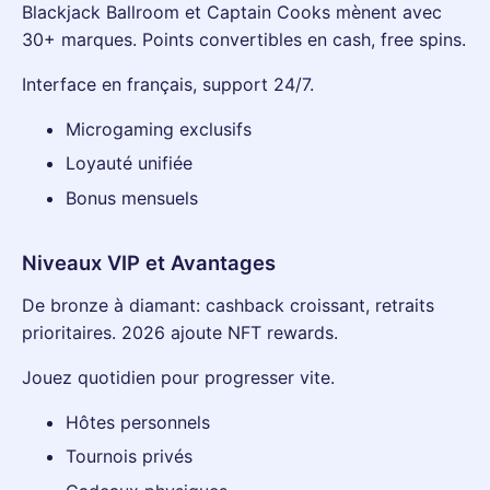
Blackjack Ballroom et Captain Cooks mènent avec
30+ marques. Points convertibles en cash, free spins.
Interface en français, support 24/7.
Microgaming exclusifs
Loyauté unifiée
Bonus mensuels
Niveaux VIP et Avantages
De bronze à diamant: cashback croissant, retraits
prioritaires. 2026 ajoute NFT rewards.
Jouez quotidien pour progresser vite.
Hôtes personnels
Tournois privés