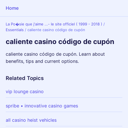
Home
La Po�sie que j'aime ...- le site officiel ( 1999 - 2018 )
/
Essentials
/
caliente casino código de cupón
caliente casino código de cupón
caliente casino código de cupón. Learn about
benefits, tips and current options.
Related Topics
vip lounge casino
spribe • innovative casino games
all casino heist vehicles