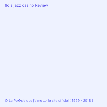
flo's jazz casino Review
© La Po�sie que j'aime ...- le site officiel ( 1999 - 2018 )