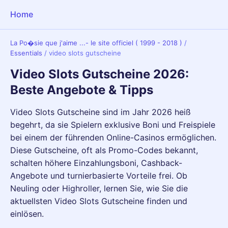
Home
La Po�sie que j'aime ...- le site officiel ( 1999 - 2018 )
/
Essentials
/
video slots gutscheine
Video Slots Gutscheine 2026:
Beste Angebote & Tipps
Video Slots Gutscheine sind im Jahr 2026 heiß
begehrt, da sie Spielern exklusive Boni und Freispiele
bei einem der führenden Online-Casinos ermöglichen.
Diese Gutscheine, oft als Promo-Codes bekannt,
schalten höhere Einzahlungsboni, Cashback-
Angebote und turnierbasierte Vorteile frei. Ob
Neuling oder Highroller, lernen Sie, wie Sie die
aktuellsten Video Slots Gutscheine finden und
einlösen.