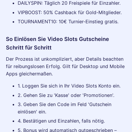
DAILYSPIN: Täglich 20 Freispiele für Einzahler.
VIPBOOST: 50% Cashback für Gold-Mitglieder.
TOURNAMENT10: 10€ Turnier-Einstieg gratis.
So Einlösen Sie Video Slots Gutscheine
Schritt für Schritt
Der Prozess ist unkompliziert, aber Details beachten
für reibungslosen Erfolg. Gilt für Desktop und Mobile
Apps gleichermaßen.
1. Loggen Sie sich in Ihr Video Slots Konto ein.
2. Gehen Sie zu 'Kasse' oder 'Promotionen'.
3. Geben Sie den Code im Feld 'Gutschein
einlösen' ein.
4. Bestätigen und Einzahlen, falls nötig.
5. Bonus wird automatisch gutgeschrieben –