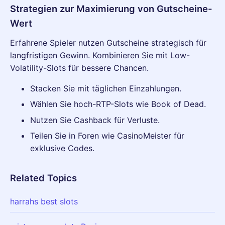
Strategien zur Maximierung von Gutscheine-
Wert
Erfahrene Spieler nutzen Gutscheine strategisch für
langfristigen Gewinn. Kombinieren Sie mit Low-
Volatility-Slots für bessere Chancen.
Stacken Sie mit täglichen Einzahlungen.
Wählen Sie hoch-RTP-Slots wie Book of Dead.
Nutzen Sie Cashback für Verluste.
Teilen Sie in Foren wie CasinoMeister für
exklusive Codes.
Related Topics
harrahs best slots