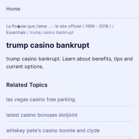
Home
La Po�sie que j'aime ...- le site officiel ( 1999 - 2018 )
/
Essentials
/
trump casino bankrupt
trump casino bankrupt
trump casino bankrupt. Learn about benefits, tips and
current options.
Related Topics
las vegas casino free parking
latest casino bonuses slotjoint
whiskey pete's casino bonnie and clyde