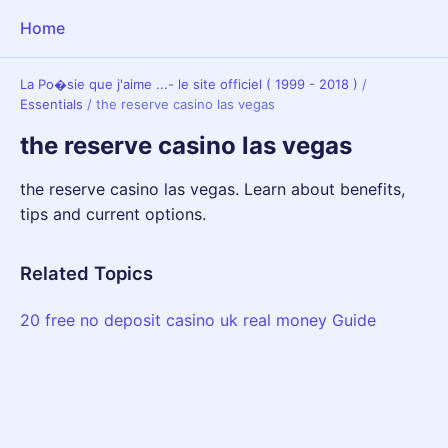
Home
La Po�sie que j'aime ...- le site officiel ( 1999 - 2018 )
/
Essentials
/
the reserve casino las vegas
the reserve casino las vegas
the reserve casino las vegas. Learn about benefits,
tips and current options.
Related Topics
20 free no deposit casino uk real money Guide