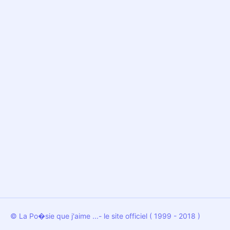
© La Po�sie que j'aime ...- le site officiel ( 1999 - 2018 )