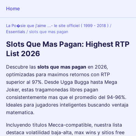
Home
La Po�sie que j'aime ...- le site officiel ( 1999 - 2018 )
/
Essentials
/
slots que mas pagan
Slots Que Mas Pagan: Highest RTP
List 2026
Descubre las
slots que mas pagan
en 2026,
optimizadas para maximos retornos con RTP
superior al 97%. Desde Ugga Bugga hasta Mega
Joker, estas tragamonedas libres pagan
consistentemente mas que el promedio del 94-96%.
Ideales para jugadores inteligentes buscando ventaja
matematica.
Incluyendo titulos Mecca-compatible, nuestra lista
destaca volatilidad baja-alta, max wins y sitios free