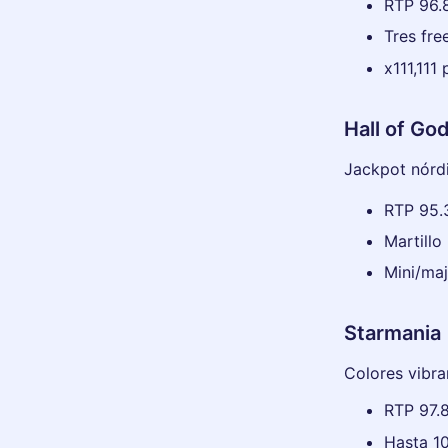
RTP 96.
Tres fre
x111,111 
Hall of Go
Jackpot nórd
RTP 95.
Martillo
Mini/ma
Starmania
Colores vibra
RTP 97.
Hasta 10