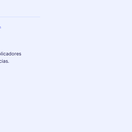
n
licadores
ias.