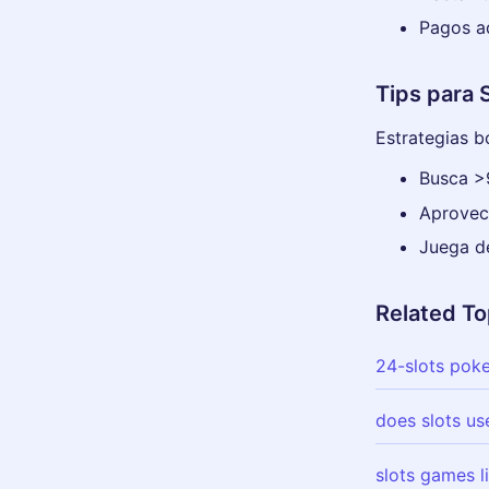
Pagos a
Tips para 
Estrategias b
Busca >
Aprovec
Juega d
Related To
24-slots pok
does slots us
slots games l