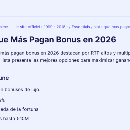
ime ...- le site officiel ( 1999 - 2018 )
/
Essentials
/
slots que mas paga
Que Más Pagan Bonus en 2026
 más pagan bonus en 2026 destacan por RTP altos y multip
 lista presenta las mejores opciones para maximizar gananc
une
n bonuses de lujo.
6%
eda de la fortuna
s hasta €10M