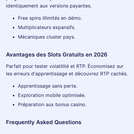
identiquement aux versions payantes.
Free spins illimités en démo.
Multiplicateurs expansifs.
Mécaniques cluster pays.
Avantages des Slots Gratuits en 2026
Parfait pour tester volatilité et RTP. Économisez sur
les erreurs d'apprentissage et découvrez RTP cachés.
Apprentissage sans perte.
Exploration mobile optimisée.
Préparation aux bonus casino.
Frequently Asked Questions