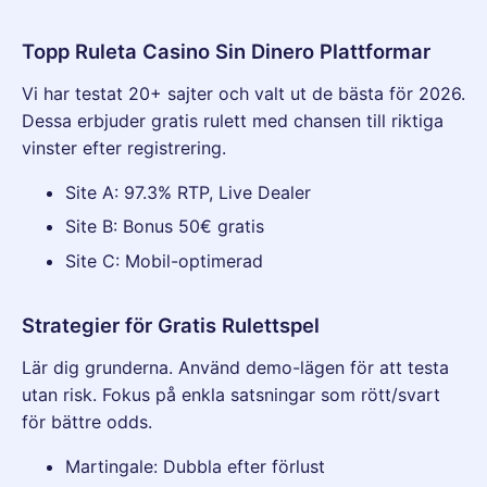
Topp Ruleta Casino Sin Dinero Plattformar
Vi har testat 20+ sajter och valt ut de bästa för 2026.
Dessa erbjuder gratis rulett med chansen till riktiga
vinster efter registrering.
Site A: 97.3% RTP, Live Dealer
Site B: Bonus 50€ gratis
Site C: Mobil-optimerad
Strategier för Gratis Rulettspel
Lär dig grunderna. Använd demo-lägen för att testa
utan risk. Fokus på enkla satsningar som rött/svart
för bättre odds.
Martingale: Dubbla efter förlust