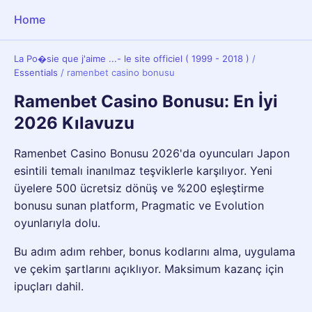
Home
La Po�sie que j'aime ...- le site officiel ( 1999 - 2018 )
/
Essentials
/
ramenbet casino bonusu
Ramenbet Casino Bonusu: En İyi
2026 Kılavuzu
Ramenbet Casino Bonusu 2026'da oyuncuları Japon
esintili temalı inanılmaz teşviklerle karşılıyor. Yeni
üyelere 500 ücretsiz dönüş ve %200 eşleştirme
bonusu sunan platform, Pragmatic ve Evolution
oyunlarıyla dolu.
Bu adım adım rehber, bonus kodlarını alma, uygulama
ve çekim şartlarını açıklıyor. Maksimum kazanç için
ipuçları dahil.