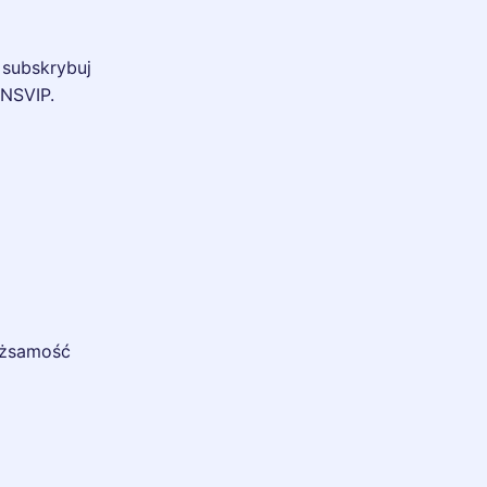
 subskrybuj
NSVIP.
ożsamość