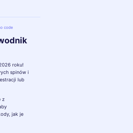
mo code
ewodnik
2026 roku!
ych spinów i
stracji lub
ę z
aby
dy, jak je