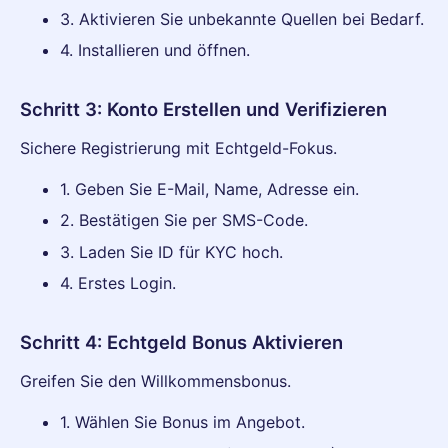
3. Aktivieren Sie unbekannte Quellen bei Bedarf.
4. Installieren und öffnen.
Schritt 3: Konto Erstellen und Verifizieren
Sichere Registrierung mit Echtgeld-Fokus.
1. Geben Sie E-Mail, Name, Adresse ein.
2. Bestätigen Sie per SMS-Code.
3. Laden Sie ID für KYC hoch.
4. Erstes Login.
Schritt 4: Echtgeld Bonus Aktivieren
Greifen Sie den Willkommensbonus.
1. Wählen Sie Bonus im Angebot.