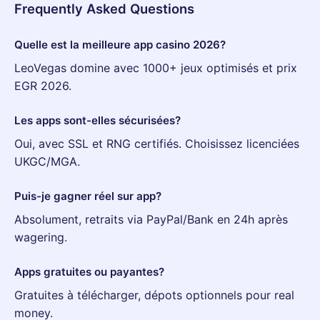
Frequently Asked Questions
Quelle est la meilleure app casino 2026?
LeoVegas domine avec 1000+ jeux optimisés et prix
EGR 2026.
Les apps sont-elles sécurisées?
Oui, avec SSL et RNG certifiés. Choisissez licenciées
UKGC/MGA.
Puis-je gagner réel sur app?
Absolument, retraits via PayPal/Bank en 24h après
wagering.
Apps gratuites ou payantes?
Gratuites à télécharger, dépots optionnels pour real
money.