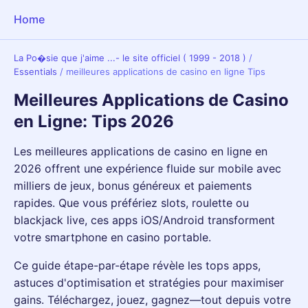
Home
La Po�sie que j'aime ...- le site officiel ( 1999 - 2018 )
/
Essentials
/
meilleures applications de casino en ligne Tips
Meilleures Applications de Casino
en Ligne: Tips 2026
Les meilleures applications de casino en ligne en
2026 offrent une expérience fluide sur mobile avec
milliers de jeux, bonus généreux et paiements
rapides. Que vous préfériez slots, roulette ou
blackjack live, ces apps iOS/Android transforment
votre smartphone en casino portable.
Ce guide étape-par-étape révèle les tops apps,
astuces d'optimisation et stratégies pour maximiser
gains. Téléchargez, jouez, gagnez—tout depuis votre