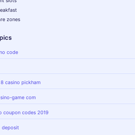
ht slots
eakfast
are zones
pics
ino code
d
 8 casino pickham
asino-game com
o coupon codes 2019
 deposit