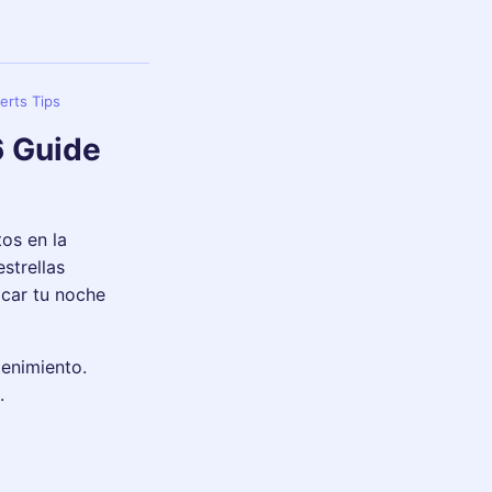
certs Tips
6 Guide
tos en la
strellas
icar tu noche
tenimiento.
.