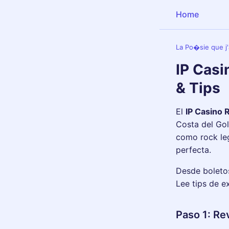
Home
La Po�sie que j'a
IP Casi
& Tips
El
IP Casino 
Costa del Gol
como rock leg
perfecta.
Desde boletos
Lee tips de e
Paso 1: Re