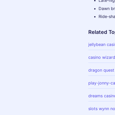
Late-nig
Dawn br
Ride-sh
Related To
jellybean cas
casino wizar
dragon quest
play-jonny-c
dreams casin
slots wynn no