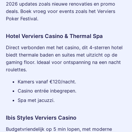
2026 updates zoals nieuwe renovaties en promo
deals. Boek vroeg voor events zoals het Verviers
Poker Festival.
Hotel Verviers Casino & Thermal Spa
Direct verbonden met het casino, dit 4-sterren hotel
biedt thermale baden en suites met uitzicht op de
gaming floor. Ideaal voor ontspanning na een nacht
roulettes.
Kamers vanaf €120/nacht.
Casino entrée inbegrepen.
Spa met jacuzzi.
Ibis Styles Verviers Casino
Budgetvriendelijk op 5 min lopen, met moderne