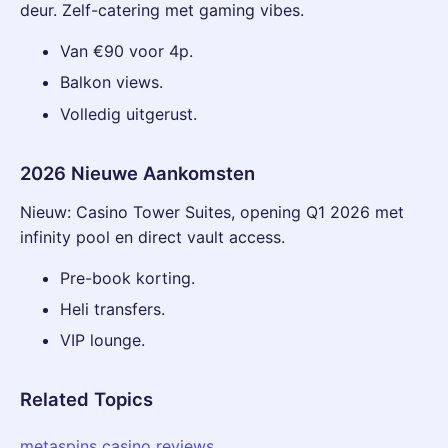
deur. Zelf-catering met gaming vibes.
Van €90 voor 4p.
Balkon views.
Volledig uitgerust.
2026 Nieuwe Aankomsten
Nieuw: Casino Tower Suites, opening Q1 2026 met
infinity pool en direct vault access.
Pre-book korting.
Heli transfers.
VIP lounge.
Related Topics
metaspins casino reviews