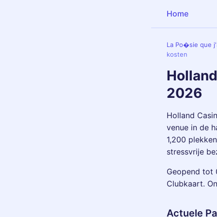
Home
La Po�sie que j'a
kosten
Holland
2026
Holland Casin
venue in de h
1,200 plekken 
stressvrije b
Geopend tot 0
Clubkaart. O
Actuele P