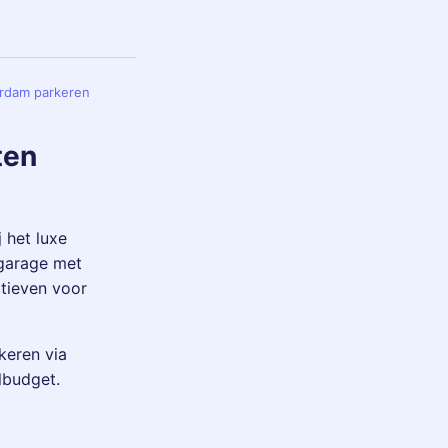
erdam parkeren
ten
 het luxe
 garage met
atieven voor
keren via
lbudget.