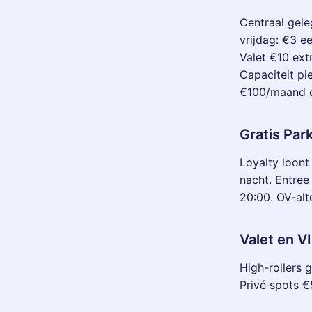
Centraal gele
vrijdag: €3 
Valet €10 ext
Capaciteit pi
€100/maand o
Gratis Par
Loyalty loont
nacht. Entree
20:00. OV-alt
Valet en V
High-rollers g
Privé spots €