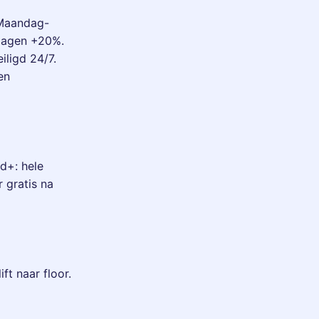
 Maandag-
tdagen +20%.
iligd 24/7.
en
ld+: hele
r gratis na
ft naar floor.