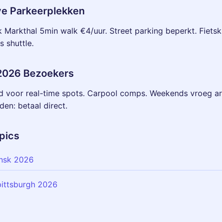
ve Parkeerplekken
rk Markthal 5min walk €4/uur. Street parking beperkt. Fietskl
s shuttle.
 2026 Bezoekers
 voor real-time spots. Carpool comps. Weekends vroeg arr
den: betaal direct.
pics
ansk 2026
pittsburgh 2026