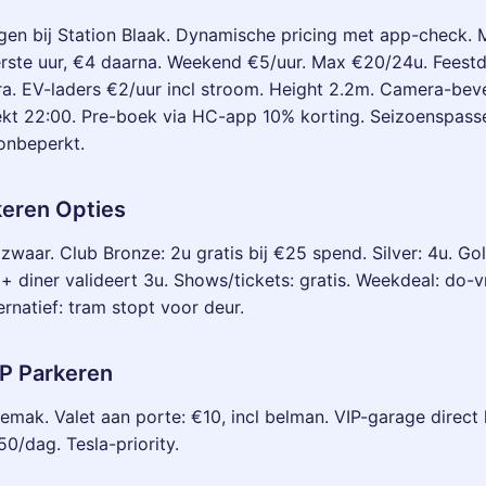
gen bij Station Blaak. Dynamische pricing met app-check.
eerste uur, €4 daarna. Weekend €5/uur. Max €20/24u. Fees
ra. EV-laders €2/uur incl stroom. Height 2.2m. Camera-beve
ekt 22:00. Pre-boek via HC-app 10% korting. Seizoenspass
nbeperkt.
keren Opties
 zwaar. Club Bronze: 2u gratis bij €25 spend. Silver: 4u. Go
 + diner valideert 3u. Shows/tickets: gratis. Weekdeal: do-v
ernatief: tram stopt voor deur.
IP Parkeren
emak. Valet aan porte: €10, incl belman. VIP-garage direct li
50/dag. Tesla-priority.