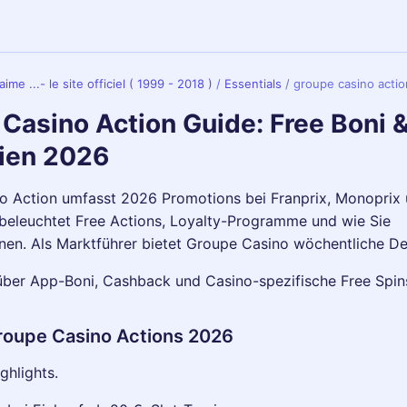
ime ...- le site officiel ( 1999 - 2018 )
/
Essentials
/
groupe casino acti
Casino Action Guide: Free Boni 
gien 2026
o Action umfasst 2026 Promotions bei Franprix, Monoprix 
beleuchtet Free Actions, Loyalty-Programme und wie Sie
en. Als Marktführer bietet Groupe Casino wöchentliche De
über App-Boni, Cashback und Casino-spezifische Free Spin
roupe Casino Actions 2026
ghlights.