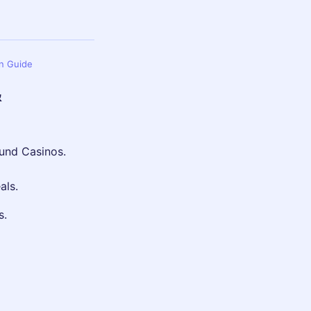
on Guide
&
und Casinos.
als.
s.