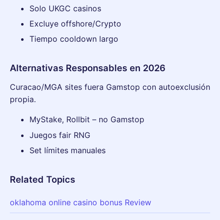
Solo UKGC casinos
Excluye offshore/Crypto
Tiempo cooldown largo
Alternativas Responsables en 2026
Curacao/MGA sites fuera Gamstop con autoexclusión
propia.
MyStake, Rollbit – no Gamstop
Juegos fair RNG
Set límites manuales
Related Topics
oklahoma online casino bonus Review