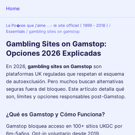
Home
La Po�sie que j'aime ...- le site officiel ( 1999 - 2018 )
/
Essentials
/
gambling sites on gamstop
Gambling Sites on Gamstop:
Opciones 2026 Explicadas
En 2026,
gambling sites on Gamstop
son
plataformas UK reguladas que respetan el esquema
de autoexclusión. Pero muchos buscan alternativas
seguras fuera del bloqueo. Este artículo detalla qué
son, límites y opciones responsables post-Gamstop.
¿Qué es Gamstop y Cómo Funciona?
Gamstop bloquea acceso en 100+ sitios UKGC por
6m-5años. Opt-in voluntario desde 2019.