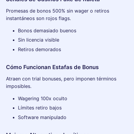
Promesas de bonos 500% sin wager o retiros
instantáneos son rojos flags.
Bonos demasiado buenos
Sin licencia visible
Retiros demorados
Cómo Funcionan Estafas de Bonus
Atraen con trial bonuses, pero imponen términos
imposibles.
Wagering 100x oculto
Límites retiro bajos
Software manipulado