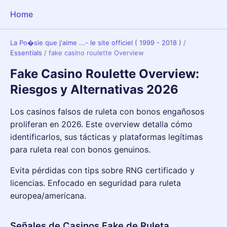
Home
La Po�sie que j'aime ...- le site officiel ( 1999 - 2018 )
/
Essentials
/
fake casino roulette Overview
Fake Casino Roulette Overview:
Riesgos y Alternativas 2026
Los casinos falsos de ruleta con bonos engañosos
proliferan en 2026. Este overview detalla cómo
identificarlos, sus tácticas y plataformas legítimas
para ruleta real con bonos genuinos.
Evita pérdidas con tips sobre RNG certificado y
licencias. Enfocado en seguridad para ruleta
europea/americana.
Señales de Casinos Fake de Ruleta