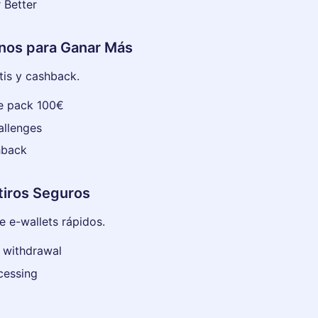
 Better
nos para Ganar Más
tis y cashback.
 pack 100€
allenges
hback
tiros Seguros
ge e-wallets rápidos.
 withdrawal
cessing