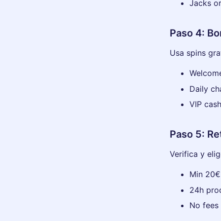
Jacks or
Paso 4: Bo
Usa spins gra
Welcome
Daily ch
VIP cas
Paso 5: Re
Verifica y eli
Min 20€
24h pro
No fees