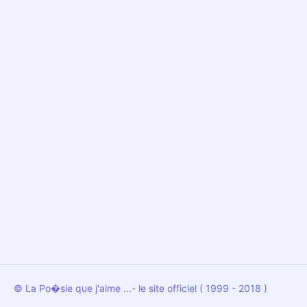
© La Po�sie que j'aime ...- le site officiel ( 1999 - 2018 )