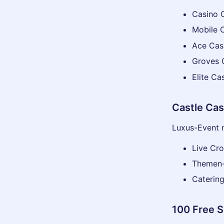
Casino 
Mobile C
Ace Cas
Groves 
Elite Ca
Castle Cas
Luxus-Event m
Live Cro
Themen
Caterin
100 Free S