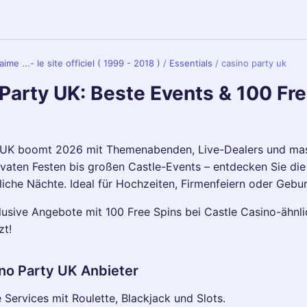
ime ...- le site officiel ( 1999 - 2018 )
/
Essentials
/
casino party uk
Party UK: Beste Events & 100 Fr
 UK boomt 2026 mit Themenabenden, Live-Dealers und mas
ivaten Festen bis großen Castle-Events – entdecken Sie die
liche Nächte. Ideal für Hochzeiten, Firmenfeiern oder Gebu
klusive Angebote mit 100 Free Spins bei Castle Casino-ähnl
zt!
no Party UK Anbieter
e Services mit Roulette, Blackjack und Slots.