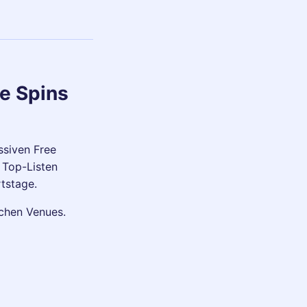
ee Spins
siven Free
 Top-Listen
rtstage.
ichen Venues.