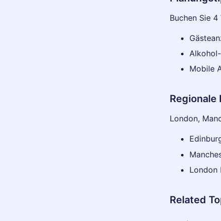
Buchen Sie 4
Gästean
Alkohol
Mobile 
Regionale 
London, Manc
Edinbur
Manches
London 
Related To