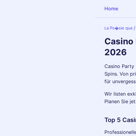
Home
La Po�sie que j'a
Casino 
2026
Casino Party
Spins. Von pr
für unvergess
Wir listen ex
Planen Sie jet
Top 5 Casi
Professionell