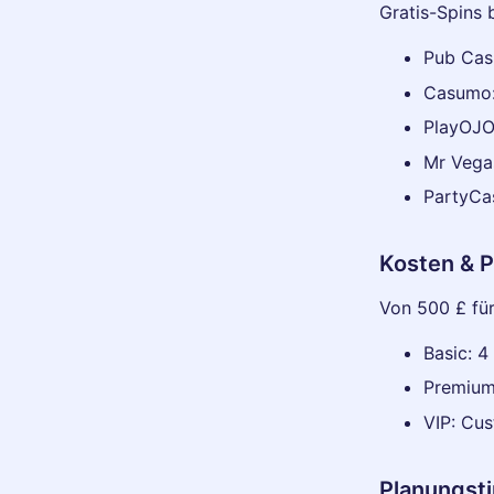
Gratis-Spins 
Pub Casi
Casumo:
PlayOJO
Mr Vega
PartyCa
Kosten & P
Von 500 £ für 
Basic: 4
Premium
VIP: Cus
Planungsti