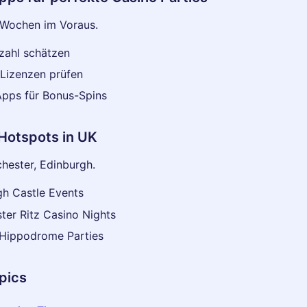
 Wochen im Voraus.
zahl schätzen
-Lizenzen prüfen
Apps für Bonus-Spins
Hotspots in UK
hester, Edinburgh.
gh Castle Events
ter Ritz Casino Nights
Hippodrome Parties
pics