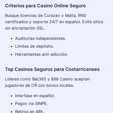
Criterios para Casino Online Seguro
Busque licencias de Curazao o Malta, RNG
certificados y soporte 24/7 en español. Evite sitios
sin encriptación SSL.
Auditorías independientes.
Límites de depósito.
Herramientas anti-adicción.
Top Casinos Seguros para Costarricenses
Líderes como Bet365 y 888 Casino aceptan
jugadores de CR con bonos locales.
Interfase en español.
Pagos via SINPE.
Retiros en 48h.