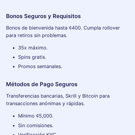
Bonos Seguros y Requisitos
Bonos de bienvenida hasta ¢400. Cumpla rollover
para retiros sin problemas.
35x máximo.
Spins gratis.
Promos semanales.
Métodos de Pago Seguros
Transferencias bancarias, Skrill y Bitcoin para
transacciones anónimas y rápidas.
Mínimo ¢5,000.
Sin comisiones.
Verificación KYC.