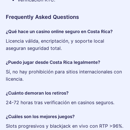
Frequently Asked Questions
¿Qué hace un casino online seguro en Costa Rica?
Licencia válida, encriptación, y soporte local
aseguran seguridad total.
¿Puedo jugar desde Costa Rica legalmente?
Sí, no hay prohibición para sitios internacionales con
licencia.
¿Cuánto demoran los retiros?
24-72 horas tras verificación en casinos seguros.
¿Cuáles son los mejores juegos?
Slots progresivos y blackjack en vivo con RTP >96%.