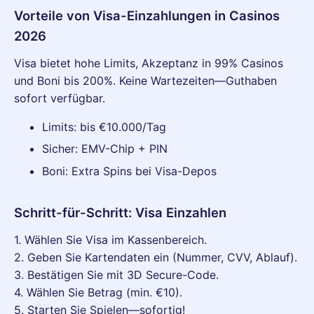
Vorteile von Visa-Einzahlungen in Casinos
2026
Visa bietet hohe Limits, Akzeptanz in 99% Casinos
und Boni bis 200%. Keine Wartezeiten—Guthaben
sofort verfügbar.
Limits: bis €10.000/Tag
Sicher: EMV-Chip + PIN
Boni: Extra Spins bei Visa-Depos
Schritt-für-Schritt: Visa Einzahlen
1. Wählen Sie Visa im Kassenbereich.
2. Geben Sie Kartendaten ein (Nummer, CVV, Ablauf).
3. Bestätigen Sie mit 3D Secure-Code.
4. Wählen Sie Betrag (min. €10).
5. Starten Sie Spielen—sofortig!