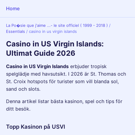
Home
La Po�sie que j'aime ...- le site officiel ( 1999 - 2018 )
/
Essentials
/
casino in us virgin islands
Casino in US Virgin Islands:
Ultimat Guide 2026
Casino in US Virgin Islands
erbjuder tropisk
spelglädje med havsutsikt. I 2026 är St. Thomas och
St. Croix hotspots för turister som vill blanda sol,
sand och slots.
Denna artikel listar bästa kasinon, spel och tips för
ditt besök.
Topp Kasinon på USVI