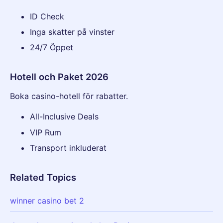
ID Check
Inga skatter på vinster
24/7 Öppet
Hotell och Paket 2026
Boka casino-hotell för rabatter.
All-Inclusive Deals
VIP Rum
Transport inkluderat
Related Topics
winner casino bet 2