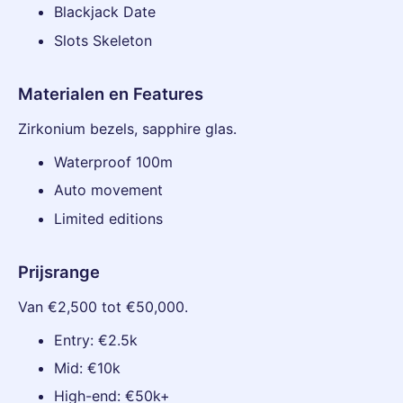
Blackjack Date
Slots Skeleton
Materialen en Features
Zirkonium bezels, sapphire glas.
Waterproof 100m
Auto movement
Limited editions
Prijsrange
Van €2,500 tot €50,000.
Entry: €2.5k
Mid: €10k
High-end: €50k+