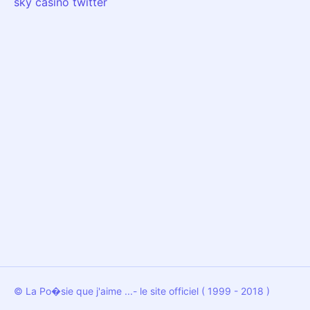
sky casino twitter
© La Po�sie que j'aime ...- le site officiel ( 1999 - 2018 )