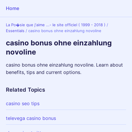
Home
La Po�sie que j'aime ...- le site officiel ( 1999 - 2018 )
/
Essentials
/
casino bonus ohne einzahlung novoline
casino bonus ohne einzahlung
novoline
casino bonus ohne einzahlung novoline. Learn about
benefits, tips and current options.
Related Topics
casino seo tips
televega casino bonus