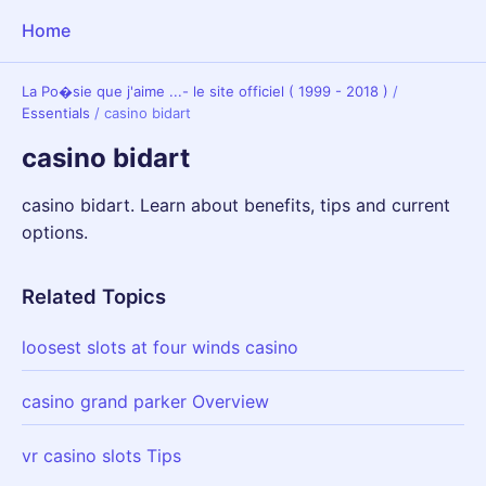
Home
La Po�sie que j'aime ...- le site officiel ( 1999 - 2018 )
/
Essentials
/
casino bidart
casino bidart
casino bidart. Learn about benefits, tips and current
options.
Related Topics
loosest slots at four winds casino
casino grand parker Overview
vr casino slots Tips