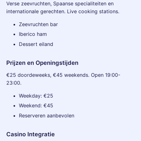
Verse zeevruchten, Spaanse specialiteiten en
internationale gerechten. Live cooking stations.
Zeevruchten bar
Iberico ham
Dessert eiland
Prijzen en Openingstijden
€25 doordeweeks, €45 weekends. Open 19:00-
23:00.
Weekday: €25
Weekend: €45
Reserveren aanbevolen
Casino Integratie