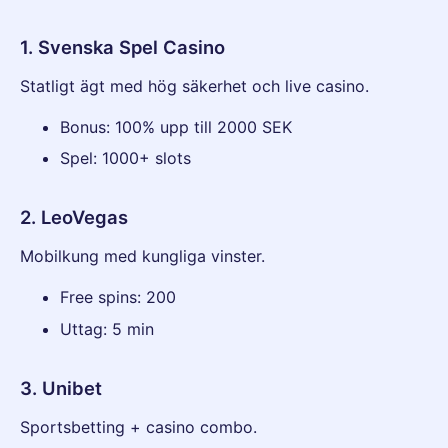
1. Svenska Spel Casino
Statligt ägt med hög säkerhet och live casino.
Bonus: 100% upp till 2000 SEK
Spel: 1000+ slots
2. LeoVegas
Mobilkung med kungliga vinster.
Free spins: 200
Uttag: 5 min
3. Unibet
Sportsbetting + casino combo.