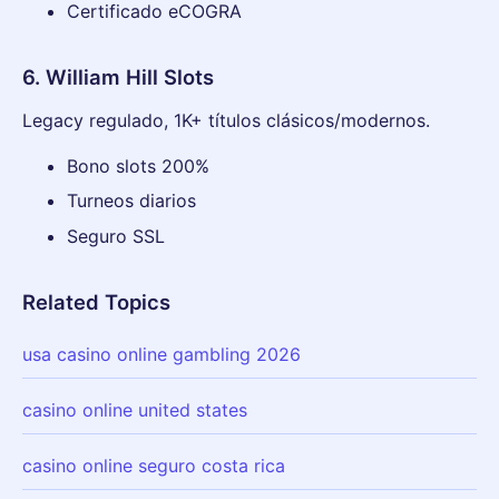
Certificado eCOGRA
6. William Hill Slots
Legacy regulado, 1K+ títulos clásicos/modernos.
Bono slots 200%
Turneos diarios
Seguro SSL
Related Topics
usa casino online gambling 2026
casino online united states
casino online seguro costa rica