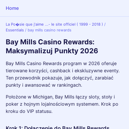
Home
La Po�sie que j'aime ...- le site officiel ( 1999 - 2018 )
/
Essentials
/
bay mills casino rewards
Bay Mills Casino Rewards:
Maksymalizuj Punkty 2026
Bay Mills Casino Rewards program w 2026 oferuje
tierowane korzyści, cashback i ekskluzywne eventy.
Ten przewodnik pokazuje, jak dołączyć, zarabiać
punkty i awansować w rankingach.
Położone w Michigan, Bay Mills łączy sloty, stoły i
poker z hojnym lojalnościowym systemem. Krok po
kroku do VIP statusu.
Krok 1: Dołączenie do Bay Mills Rewards