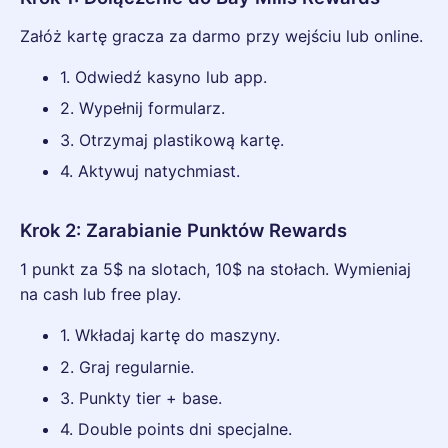
Załóż kartę gracza za darmo przy wejściu lub online.
1. Odwiedź kasyno lub app.
2. Wypełnij formularz.
3. Otrzymaj plastikową kartę.
4. Aktywuj natychmiast.
Krok 2: Zarabianie Punktów Rewards
1 punkt za 5$ na slotach, 10$ na stołach. Wymieniaj
na cash lub free play.
1. Wkładaj kartę do maszyny.
2. Graj regularnie.
3. Punkty tier + base.
4. Double points dni specjalne.