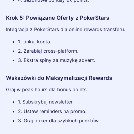
Krok 5: Powiązane Oferty z PokerStars
Integracja z PokerStars dla online rewards transferu.
1. Linkuj konta.
2. Zarabiaj cross-platform.
3. Ekstra spiny za muzykę advert.
Wskazówki do Maksymalizacji Rewards
Graj w peak hours dla bonus points.
1. Subskrybuj newsletter.
2. Ustaw reminders na promo.
3. Graj poker dla szybkich punktów.