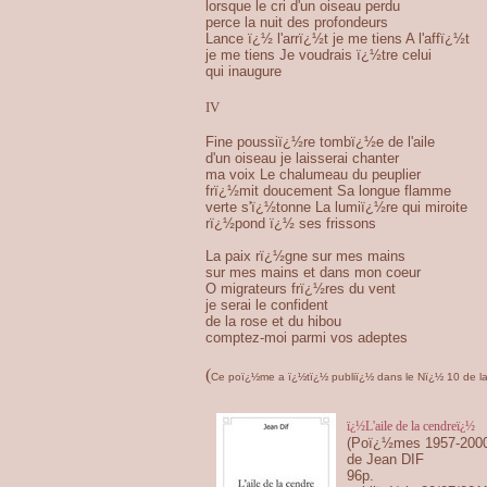
lorsque le cri d'un oiseau perdu
perce la nuit des profondeurs
Lance ï¿½ l'arrï¿½t je me tiens A l'affï¿½t
je me tiens Je voudrais ï¿½tre celui
qui inaugure
IV
Fine poussiï¿½re tombï¿½e de l'aile
d'un oiseau je laisserai chanter
ma voix Le chalumeau du peuplier
frï¿½mit doucement Sa longue flamme
verte s'ï¿½tonne La lumiï¿½re qui miroite
rï¿½pond ï¿½ ses frissons
La paix rï¿½gne sur mes mains
sur mes mains et dans mon coeur
O migrateurs frï¿½res du vent
je serai le confident
de la rose et du hibou
comptez-moi parmi vos adeptes
(
Ce poï¿½me a ï¿½tï¿½ publiï¿½ dans le Nï¿½ 10 de la 
ï¿½L'aile de la cendreï¿½
(Poï¿½mes 1957-200
de Jean DIF
96p.