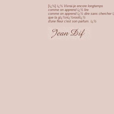
[ï¿½] ï¿½
Vivrai-je encore longtemps
comme on apprend ï¿½ lire
comme on apprend ï¿½ dire sans chercher 
que la gï¿½nï¿½rositï¿½
d'une fleur c'est son parfum. ï¿½