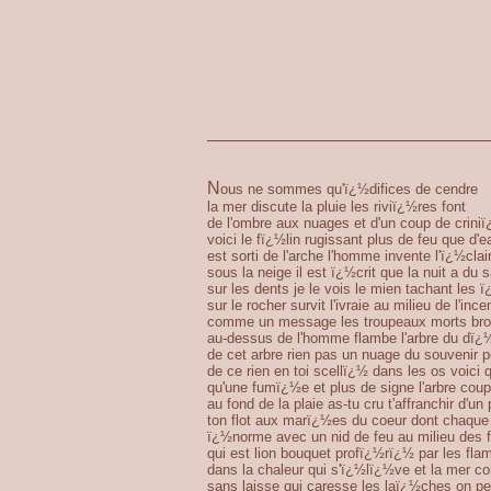
N
ous ne sommes qu'ï¿½difices de cendre
la mer discute la pluie les riviï¿½res font
de l'ombre aux nuages et d'un coup de crini
voici le fï¿½lin rugissant plus de feu que d'
est sorti de l'arche l'homme invente l'ï¿½clai
sous la neige il est ï¿½crit que la nuit a du
sur les dents je le vois le mien tachant les 
sur le rocher survit l'ivraie au milieu de l'inc
comme un message les troupeaux morts brou
au-dessus de l'homme flambe l'arbre du dï
de cet arbre rien pas un nuage du souvenir 
de ce rien en toi scellï¿½ dans les os voici q
qu'une fumï¿½e et plus de signe l'arbre coup
au fond de la plaie as-tu cru t'affranchir d'un
ton flot aux marï¿½es du coeur dont chaque 
ï¿½norme avec un nid de feu au milieu des f
qui est lion bouquet profï¿½rï¿½ par les f
dans la chaleur qui s'ï¿½lï¿½ve et la mer 
sans laisse qui caresse les laï¿½ches on pe