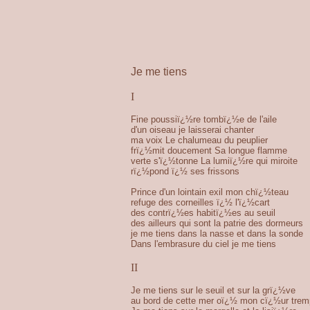
Je me tiens
I
Fine poussiï¿½re tombï¿½e de l'aile
d'un oiseau je laisserai chanter
ma voix Le chalumeau du peuplier
frï¿½mit doucement Sa longue flamme
verte s'ï¿½tonne La lumiï¿½re qui miroite
rï¿½pond ï¿½ ses frissons
Prince d'un lointain exil mon chï¿½teau
refuge des corneilles ï¿½ l'ï¿½cart
des contrï¿½es habitï¿½es au seuil
des ailleurs qui sont la patrie des dormeurs
je me tiens dans la nasse et dans la sonde
Dans l'embrasure du ciel je me tiens
II
Je me tiens sur le seuil et sur la grï¿½ve
au bord de cette mer oï¿½ mon cï¿½ur tre