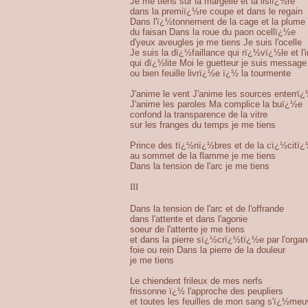
Je me tiens sur la margelle et la lisiï¿½re
dans la premiï¿½re coupe et dans le regain
Dans l'ï¿½tonnement de la cage et la plume
du faisan Dans la roue du paon ocellï¿½e
d'yeux aveugles je me tiens Je suis l'ocelle
Je suis la dï¿½faillance qui rï¿½vï¿½le et l
qui dï¿½lite Moi le guetteur je suis messag
ou bien feuille livrï¿½e ï¿½ la tourmente
J'anime le vent J'anime les sources enterr
J'anime les paroles Ma complice la buï¿½e
confond la transparence de la vitre
sur les franges du temps je me tiens
Prince des tï¿½nï¿½bres et de la cï¿½citï
au sommet de la flamme je me tiens
Dans la tension de l'arc je me tiens
III
Dans la tension de l'arc et de l'offrande
dans l'attente et dans l'agonie
soeur de l'attente je me tiens
et dans la pierre sï¿½crï¿½tï¿½e par l'orga
foie ou rein Dans la pierre de la douleur
je me tiens
Le chiendent frileux de mes nerfs
frissonne ï¿½ l'approche des peupliers
et toutes les feuilles de mon sang s'ï¿½me