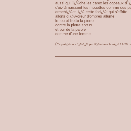
aussi qui lï¿½che les carex les copeaux d
d'oï¿½ naissent les mouettes comme des 
arrachï¿½es ï¿½ cette forï¿½t qui s'effrite
allons dï¿½voreur d'ombres allume
le feu et frotte la pierre
contre la pierre sort nu
et pur de la parole
comme d'une femme
(
Ce poï¿½me a ï¿½tï¿½ publiï¿½ dans le nï¿½ 19/20 de 