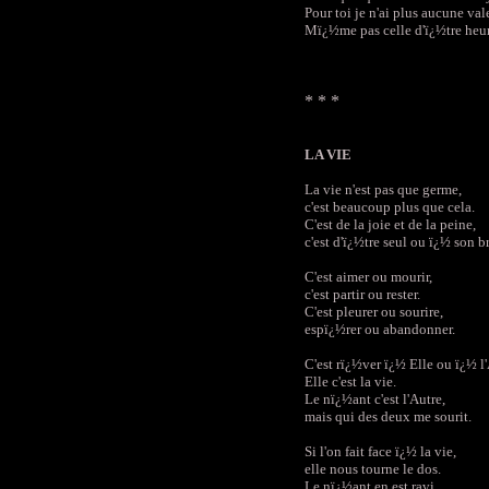
Pour toi je n'ai plus aucune val
Mï¿½me pas celle d'ï¿½tre heu
* * *
LA VIE
La vie n'est pas que germe,
c'est beaucoup plus que cela.
C'est de la joie et de la peine,
c'est d'ï¿½tre seul ou ï¿½ son br
C'est aimer ou mourir,
c'est partir ou rester.
C'est pleurer ou sourire,
espï¿½rer ou abandonner.
C'est rï¿½ver ï¿½ Elle ou ï¿½ l'
Elle c'est la vie.
Le nï¿½ant c'est l'Autre,
mais qui des deux me sourit.
Si l'on fait face ï¿½ la vie,
elle nous tourne le dos.
Le nï¿½ant en est ravi,