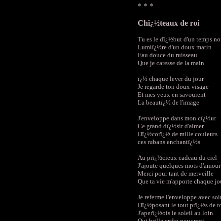
* * *
Chï¿½teaux de roi
Tu es le dï¿½but d'un temps n
Lumiï¿½re d'un doux matin
Eau douce du ruisseau
Que je caresse de la main
ï¿½ chaque lever du jour
Je regarde ton doux visage
Et mes yeux en savourent
La beautï¿½ de l'image
J'enveloppe dans mon cï¿½ur
Ce grand dï¿½sir d'aimer
Dï¿½corï¿½ de mille couleurs
ces rubans enchantï¿½s
Au prï¿½cieux cadeau du ciel
J'ajoute quelques mots d'amour
Merci pour tant de merveille
Que ta vie m'apporte chaque jo
Je referme l'enveloppe avec soi
Dï¿½posant le tout prï¿½s de t
J'aperï¿½ois le soleil au loin
Qui brille enfin pour moi