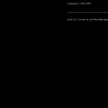
Caramailï¿½ 1995-1999
_____________________
retour ï¿½ l'accueil de
La Poï¿½sie que