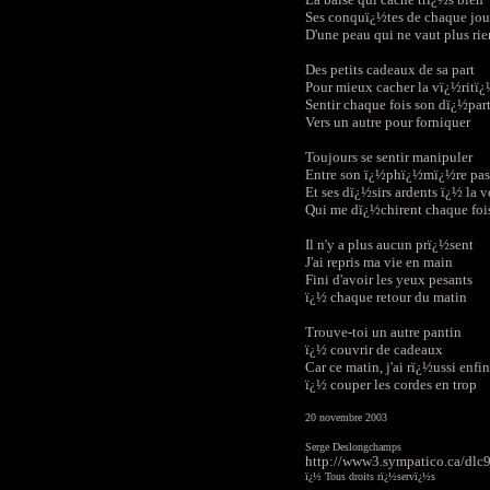
Ses conquï¿½tes de chaque jou
D'une peau qui ne vaut plus rie
Des petits cadeaux de sa part
Pour mieux cacher la vï¿½ritï
Sentir chaque fois son dï¿½par
Vers un autre pour forniquer
Toujours se sentir manipuler
Entre son ï¿½phï¿½mï¿½re pas
Et ses dï¿½sirs ardents ï¿½ la 
Qui me dï¿½chirent chaque foi
Il n'y a plus aucun prï¿½sent
J'ai repris ma vie en main
Fini d'avoir les yeux pesants
ï¿½ chaque retour du matin
Trouve-toi un autre pantin
ï¿½ couvrir de cadeaux
Car ce matin, j'ai rï¿½ussi enfin
ï¿½ couper les cordes en trop
20 novembre 2003
Serge Deslongchamps
http://www3.sympatico.ca/dlc
ï¿½ Tous droits rï¿½servï¿½s