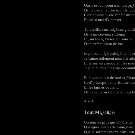
Que c'est dur pour moi ton pï¿½
De ne pas entendre son fils lui p
C'est comme vivre l'enfer sur ter
Et j'ai si mal d'y penser.
Tu vieillis sans mï¿½me grandi
Dans un cerveau endormi
Et, sur tes lï¿½vres, un sourire
D'un enfant plein de vie
Impuissant, ï¿½puisï¿½ je ne 
Je t'aime tellement mon fils ad
Et le soir en parcourant les rues
Je pleure mes chagrins accumu
Et la vie autour de moi s'ï¿½cr
Le dï¿½sespoir emprisonne me
Et les larmes coulent.
De ne pouvoir rien faire pour t'
* * *
Tout Mï¿½lï¿½
Un jour de plus qui s'ï¿½teint
Quelques heures de lumiï¿½re.
Que le soir transporte plus loin.