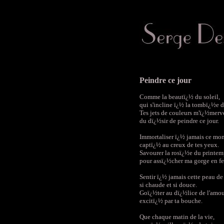
Peindre ce jour
Comme la beautï¿½ du soleil,
qui s'incline ï¿½ la tombï¿½e d
Tes jets de couleurs m'ï¿½merve
du dï¿½sir de peindre ce jour.
Immortaliser ï¿½ jamais ce mo
captï¿½ au creux de tes yeux.
Savourer la rosï¿½e du printem
pour assï¿½cher ma gorge en fe
Sentir ï¿½ jamais cette peau de
si chaude et si douce.
Goï¿½ter au dï¿½lice de l'amou
excitï¿½ par ta bouche.
Que chaque matin de la vie,