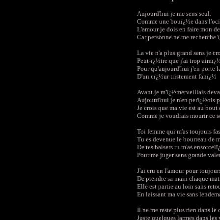
Aujourd'hui je me sens seul.
Comme une bouï¿½e dans l'oc
L'amour je dois en faire mon de
Car personne ne me recherche 
La vie n'a plus grand sens je cr
Peut-ï¿½tre que j'ai trop aimï¿
Pour qu'aujourd'hui j'en porte l
D'un cï¿½ur tristement fanï¿½
Avant je m'ï¿½merveillais deva
Aujourd'hui je n'en perï¿½ois pl
Je crois que ma vie est au bout
Comme je voudrais mourir ce so
Toi femme qui m'as toujours fa
Tu es devenue le bourreau de 
De tes baisers tu m'as ensorcel
Pour me juger sans grande vale
J'ai cru en l'amour pour toujour
De prendre sa main chaque mat
Elle est partie au loin sans reto
En laissant ma vie sans lendem
Il ne me reste plus rien dans le
Juste quelques larmes dans les