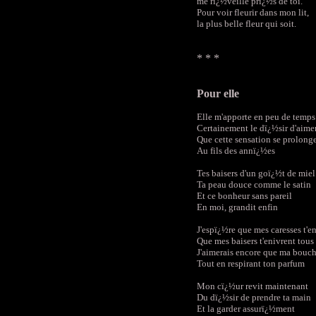
me rï¿½veille prï¿½s de toi.
Pour voir fleurir dans mon lit,
la plus belle fleur qui soit.
* * *
Pour elle
Elle m'apporte en peu de temps
Certainement le dï¿½sir d'aime
Que cette sensation se prolong
Au fils des annï¿½es
Tes baisers d'un goï¿½t de miel
Ta peau douce comme le satin
Et ce bonheur sans pareil
En moi, grandit enfin
J'espï¿½re que mes caresses t'
Que mes baisers t'enivrent tous
J'aimerais encore que ma bouch
Tout en respirant ton parfum
Mon cï¿½ur revit maintenant
Du dï¿½sir de prendre ta main
Et la garder assurï¿½ment