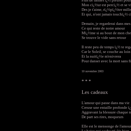
Plus de larmes ï¿½ pleurer pour
Mon cï¿½ur est percï¿½ et se v
Des je t'aime, rï¿½pï¿½ter mille
Et qui, n'ont jamais touchï¿½ c
Demain, je regarderai dans mes
Ce qui reste de notre amour
Mï¿½me si au bout de mon ch
Se trouve le vide sans retour
Il reste peu de temps ï¿½ te reg
Car le Soleil, se couche au loin
Et la nuitï¿½e m'enivrera
Pour danser avec la mort sans f
10 novembre 2003
* * *
Les cadeaux
L'amour qui passe dans ma vie
Creuse une entaille profonde 
Aggravant la blessure chaque n
De part ses rires, moqueurs
Elle est le mensonge de l'amou
La baise qui cache trï¿½s bien