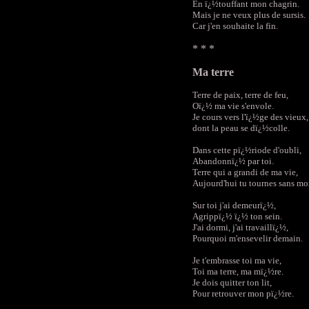
En ï¿½touffant mon chagrin.
Mais je ne veux plus de sursis.
Car j'en souhaite la fin.
* * *
Ma terre
Terre de paix, terre de feu,
Oï¿½ ma vie s'envole.
Je cours vers l'ï¿½ge des vieux,
dont la peau se dï¿½colle.
Dans cette pï¿½riode d'oubli,
Abandonnï¿½ par toi.
Terre qui a grandi de ma vie,
Aujourd'hui tu tournes sans mo
Sur toi j'ai demeurï¿½,
Agrippï¿½ ï¿½ ton sein.
J'ai dormi, j'ai travaillï¿½,
Pourquoi m'ensevelir demain.
Je t'embrasse toi ma vie,
Toi ma terre, ma mï¿½re.
Je dois quitter ton lit,
Pour retrouver mon pï¿½re.