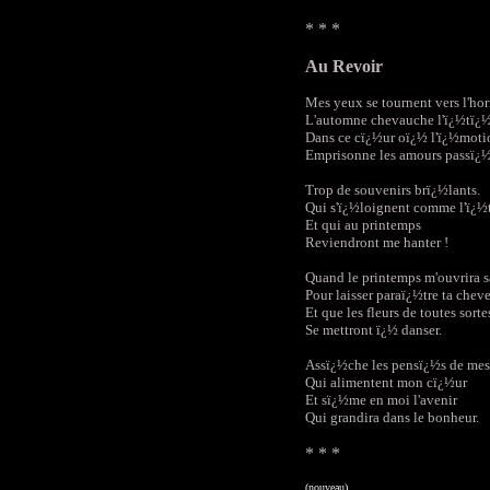
* * *
Au Revoir
Mes yeux se tournent vers l'hor
L'automne chevauche l'ï¿½tï¿½
Dans ce cï¿½ur oï¿½ l'ï¿½moti
Emprisonne les amours passï¿½
Trop de souvenirs brï¿½lants.
Qui s'ï¿½loignent comme l'ï¿½
Et qui au printemps
Reviendront me hanter !
Quand le printemps m'ouvrira s
Pour laisser paraï¿½tre ta chev
Et que les fleurs de toutes sorte
Se mettront ï¿½ danser.
Assï¿½che les pensï¿½s de mes
Qui alimentent mon cï¿½ur
Et sï¿½me en moi l'avenir
Qui grandira dans le bonheur.
* * *
(nouveau)