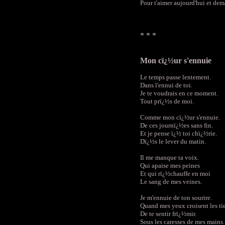
Pour t'aimer aujourd'hui et dem
* * *
Mon cï¿½ur s'ennuie
Le temps passe lentement.
Dans l'ennui de toi.
Je te voudrais en ce moment.
Tout prï¿½s de moi.
Comme mon cï¿½ur s'ennuie.
De ces journï¿½es sans fin.
Et je pense ï¿½ toi chï¿½rie.
Dï¿½s le lever du matin.
Il me manque ta voix.
Qui apaise mes peines
Et qui rï¿½chauffe en moi
Le sang de mes veines.
Je m'ennuie de ton sourire.
Quand mes yeux croisent les ti
De te sentir frï¿½mir.
Sous les caresses de mes mains.