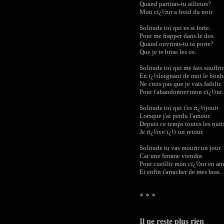
Quand partiras-tu ailleurs?
Mon cï¿½ur a froid du noir
Solitude toi qui es si forte.
Pour me frapper dans le dos.
Quand ouvriras-tu ta porte?
Que je te brise les os.
Solitude toi qui me fais souffrir
En ï¿½loignant de moi le bonh
Ne crois pas que je vais faiblir.
Pour t'abandonner mon cï¿½ur.
Solitude toi qui t'es rï¿½jouit
Lorsque j'ai perdu l'amour.
Depuis ce temps toutes les nuit
Je rï¿½ve ï¿½ un retour.
Solitude tu vas mourir un jour.
Car une femme viendra.
Pour cueillir mon cï¿½ur en am
Et enfin t'arracher de mes bras.
* * *
Il ne reste plus rien