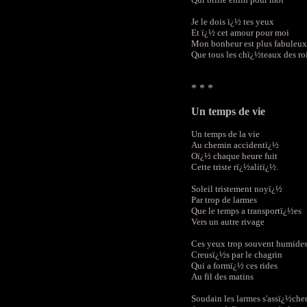
Je le dois ï¿½ tes yeux
Et ï¿½ cet amour pour moi
Mon bonheur est plus fabuleux
Que tous les chï¿½teaux des roi
* * *
Un temps de vie
Un temps de la vie
Au chemin accidentï¿½
Oï¿½ chaque heure fuit
Cette triste rï¿½alitï¿½.
Soleil tristement noyï¿½
Par trop de larmes
Que le temps a transportï¿½es
Vers un autre rivage
Ces yeux trop souvent humide
Creusï¿½s par le chagrin
Qui a formï¿½ ces rides
Au fil des matins
Soudain les larmes s'assï¿½che