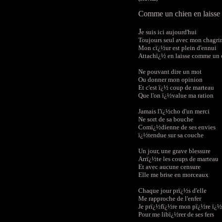
Comme un chien en laisse
J
e suis ici aujourd'hui
Toujours seul avec mon chagri
Mon cï¿½ur est plein d'ennui
Attachï¿½ en laisse comme un 
Ne pouvant dire un mot
Ou donner mon opinion
Et c'est ï¿½ coup de marteau
Que l'on ï¿½value ma ration
Jamais l'ï¿½cho d'un merci
Ne sort de sa bouche
Comï¿½dienne de ses envies
ï¿½tendue sur sa couche
Un jour, une grave blessure
Arrï¿½te les coups de marteau
Et avec aucune censure
Elle me brise en morceaux
Chaque jour prï¿½s d'elle
Me rapproche de l'enfer
Je prï¿½fï¿½re mon pï¿½re ï¿½
Pour me libï¿½rer de ses fers