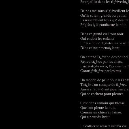
Pour jaillir dans les rï¿½verbï¿
De nos maisons s'ï¿½veillent le
Qu'ils soient grands ou petits.
Ils ressemblent tous ï¿½ des f
Prï¿½ts ï¿½ combattre la nuit.
Dans ce grand ciel tout noir.
Qui endort les enfants
Il n'y a point d'ï¿½toiles ce soir
Dans ce noir menaï¿½ant.
On entend l'ï¿½cho des poubell
Renversï¿½es par les chats.
L'activitï¿½ secrï¿½te des ruell
Contrï¿½lï¿½e par les rats.
Un monde de peur pour les enfa
Tirï¿½ d'un compte de fï¿½es.
Aussi envoï¿½tant pour les gra
Qui se cachent pour pleurer.
C'est dans l'amour qui blesse.
Que l'on pleure la nuit.
Comme un chien en laisse.
Qui a peur du bruit.
Le collier se ressert sur ma vie.