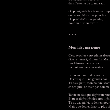
dans l'attente du grand saut.
On possï¿½de la vie sans comp
on ne s'arrï¿½te pas pour la voir
On prï¿½fï¿½re se pendre,
pour lui dire au revoir.
* * *
Mon fils , ma peine
C'est avec les yeux pleins d'eau
Que je pense ï¿½ mon fils Mart
Les frissons dans le dos.
La moiteur dans les mains.
Le coeur rempli de chagrin.
De voir que tu ne grandis pas.
Tu es si petit, mon pauvre Mart
Je t'en prie, ne reste pas comme
Ta vie ne fait que dï¿½buter mo
Et tu as dï¿½jï¿½ des problï¿½
Tu ne t'aperï¿½ois de rien pou
Mais que deviendras- tu plus v