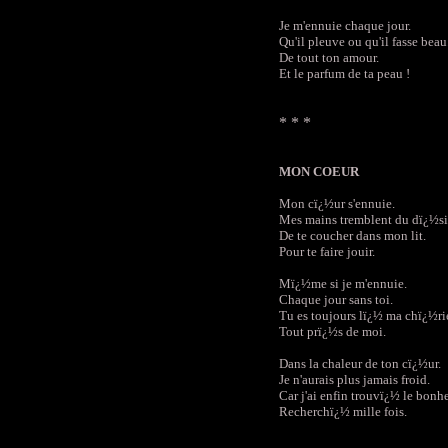
Je m'ennuie chaque jour.
Qu'il pleuve ou qu'il fasse beau
De tout ton amour.
Et le parfum de ta peau !
* * *
MON COEUR
Mon cï¿½ur s'ennuie.
Mes mains tremblent du dï¿½si
De te coucher dans mon lit.
Pour te faire jouir.
Mï¿½me si je m'ennuie.
Chaque jour sans toi.
Tu es toujours lï¿½ ma chï¿½ri
Tout prï¿½s de moi.
Dans la chaleur de ton cï¿½ur.
Je n'aurais plus jamais froid.
Car j'ai enfin trouvï¿½ le bonhe
Recherchï¿½ mille fois.