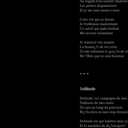
Au regard d'un sourire chaleur
Les peines disparaissent
Et je me sens moins vieux
Cette vie que je fuyais
Je l'embrasse maintenant
Ce soleil qui jadis brillait
Me revient lentement
Je remercie ton sourire
La beautï¿½ de tes yeux
Tu me redonnes le goï¿½t de v
Ho! Dieu que je suis heureux
* * *
Solitude
Solitude, toi compagne de mes 
Trahison de mes nuits.
Toi qui au long du parcours.
Rï¿½coltes en moi trop d'ennui
Solitude toi qui habites mon cï
Et le meubles de dï¿½sespoir!