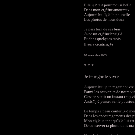
Elle ï¿½tait pour moi si belle
Dans mon cï¿½ur amoureux
Aujourd'hui ï¿½ la poubelle
Les photos de nous deux
Je pars loin de ses bras
Avec un cï¿½ur brisï¿½
Et dans quelques mois
Il aura cicatrisï¿½
03 novembre 2003
* * *
Je te regarde vivre
Aujourd'hui je te regarde vivre
Parmi les souvenirs de notre vi
C'est se sentir un instant trop v
Assis ï¿½ penser sur le pourtour
Le temps a beau couler ï¿½ me
Dans les encouragements des p
Mon cï¿½ur, tant qu'ï¿½ lui est
De conserver ta photo dans ma