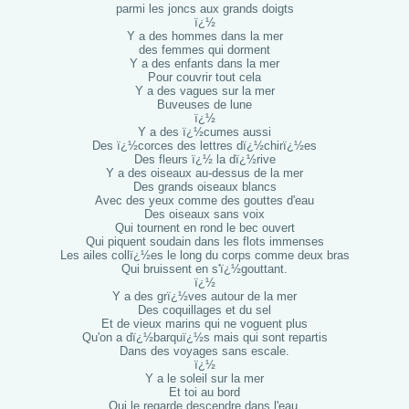
parmi les joncs aux grands doigts
ï¿½
Y a des hommes dans la mer
des femmes qui dorment
Y a des enfants dans la mer
Pour couvrir tout cela
Y a des vagues sur la mer
Buveuses de lune
ï¿½
Y a des ï¿½cumes aussi
Des ï¿½corces des lettres dï¿½chirï¿½es
Des fleurs ï¿½ la dï¿½rive
Y a des oiseaux au-dessus de la mer
Des grands oiseaux blancs
Avec des yeux comme des gouttes d'eau
Des oiseaux sans voix
Qui tournent en rond le bec ouvert
Qui piquent soudain dans les flots immenses
Les ailes collï¿½es le long du corps comme deux bras
Qui bruissent en s'ï¿½gouttant.
ï¿½
Y a des grï¿½ves autour de la mer
Des coquillages et du sel
Et de vieux marins qui ne voguent plus
Qu'on a dï¿½barquï¿½s mais qui sont repartis
Dans des voyages sans escale.
ï¿½
Y a le soleil sur la mer
Et toi au bord
Qui le regarde descendre dans l'eau.