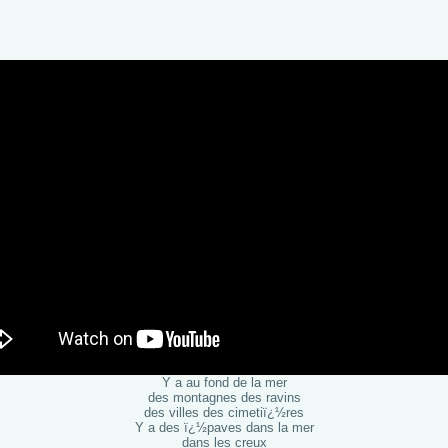
Y a au fond de la mer
des montagnes des ravins
des villes des cimetiï¿½res
Y a des ï¿½paves dans la mer
dans les creux